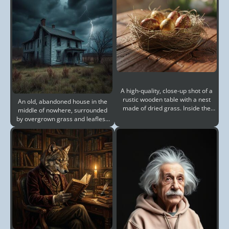
A high-quality, close-up shot of a
rustic wooden table with a nest
An old, abandoned house in the
made of dried grass. Inside the
middle of nowhere, surrounded
nest are fi
by overgrown grass and leafless
trees, under a da