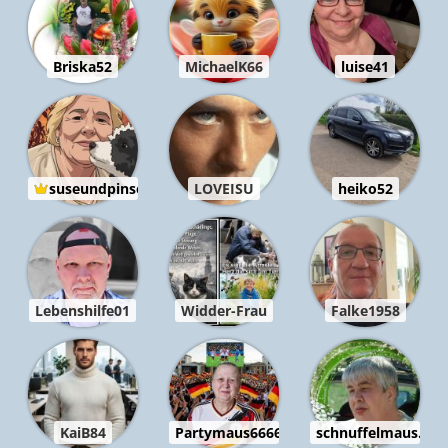
Briska52
MichaelK66
luise41
suseundpinsel
LOVEISU
heiko52
Lebenshilfe01
Widder-Frau
Falke1958
KaiB84
Partymaus6666
schnuffelmaus..