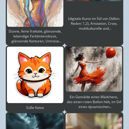
(digitale Kunst im Stil von Odilon
Redon: 1,2), Artstation, Crow,
multikulturelle und
Dünne, feine fraktale, glänzende,
krebserregende Atmosphä
lebendige Farbtintenskizze,
glänzende Konturen, Umrisse
einer perfekten w
Ein Gemälde eines Mädchens,
das einen roten Ballon hält, im Stil
eines dynamischen
Süße Katze
Energieflusses, wundersc