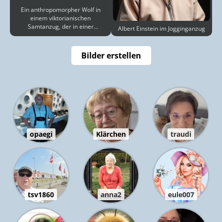
Ein anthropomorpher Wolf in
einem viktorianischen
Samtanzug, der in einer
Albert Einstein im Jogginganzug
staubigen, antiken Bibliothek bei
Ke
Bilder erstellen
opaegi
Klärchen
traudi
tsv1860
anna2
eule007